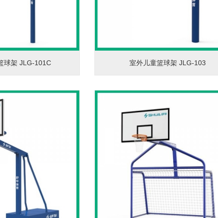
架 JLG-101C
室外儿童篮球架 JLG-103