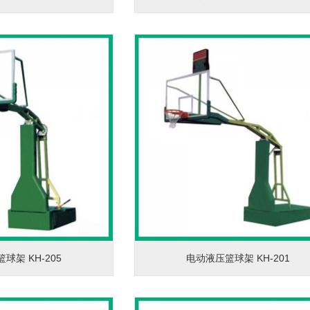
球架 KH-205
电动液压篮球架 KH-201