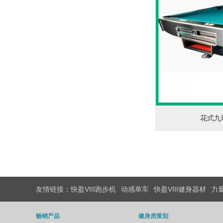
花式九球
友情链接：
快盈VIII跑步机
动感单车
快盈VIII健身器材
力
畅销产品
健身房策划