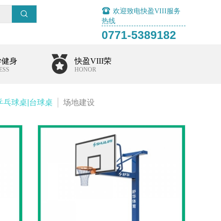
欢迎致电快盈VIII服务
热线
0771-5389182
学健身
快盈VIII荣
ESS
HONOR
誉
乒乓球桌|台球桌
场地建设