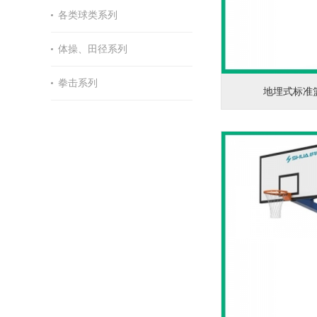
各类球类系列
体操、田径系列
拳击系列
地埋式标准篮球