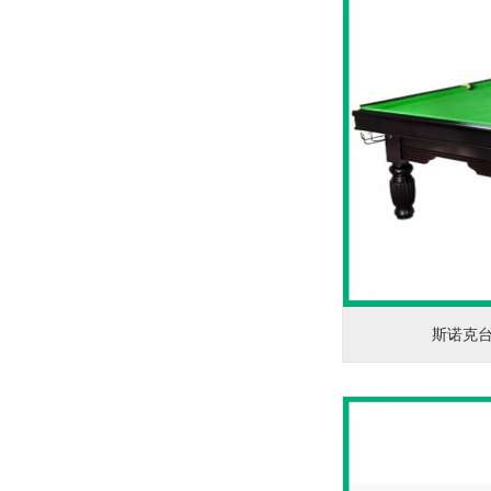
斯诺克台球