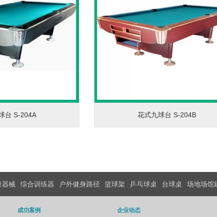
台 S-204A
花式九球台 S-204B
量器械
综合训练器
户外健身路径
篮球架
乒乓球桌
台球桌
场地场馆
成功案例
企业动态