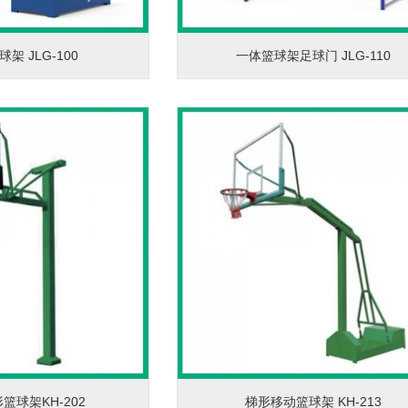
架 JLG-100
一体篮球架足球门 JLG-110
篮球架KH-202
梯形移动篮球架 KH-213