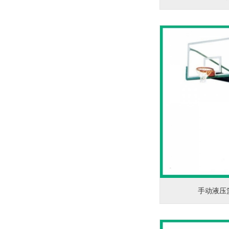
手动液压篮