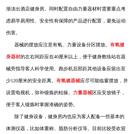
渐淡出酒店健身房。同时配置自由力量器材时需要重点考
虑易学易用性、安全性有保障的产品进行配置，避免运动
伤害。
器械的摆放应注意有氧、力量设备分区摆放。
有氧健
身器材
的左右间距应在
40
厘米以上，便于健身教练站在器
械旁指导客人科学使用。跑步机后部距其他设备应留出至
少
120
厘米的安全距离。
有氧健器械
应尽可能临窗摆放，并
设置电视机，弥补锻炼的枯燥。
力量器械
区应安放镜子，
便于客人锻炼时掌握准确的姿势。
除了健身设备，健身房内也应为客人配备一些基本的
体测仪器，比如体重称、脂肪分析仪等。目前比较受欢迎