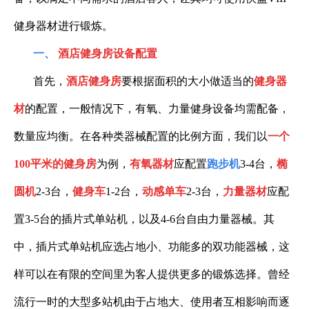
健身器材进行锻炼。
一、
酒店健身房设备配置
首先，
酒店健身房
要根据面积的大小做适当的
健身器
材
的配置，一般情况下，有氧、力量健身设备均需配备，
数量应均衡。在各种类器械配置的比例方面，我们以
一个
100
平米的健身房
为例，
有氧器材
应配置
跑步机
3-4台
，
椭
圆机
2-3台
，
健身车
1-2台
，
动感单车
2-3台
，
力量器材
应配
置
3-5
台的插片式单站机，以及
4-6台
自由力量器械。其
中，插片式单站机应选占地小、功能多的双功能器械，这
样可以在有限的空间里为客人提供更多的锻炼选择。曾经
流行一时的大型多站机由于占地大、使用者互相影响而逐