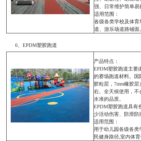
强、日常维护简单易
适用范围：
各级各类学校及体育
道、游乐场道路铺面
6、EPDM塑胶跑道
产品特点：
EPDM
塑胶跑道主要
的赛场跑道材料。国
胶粒层，
7mm
橡胶层
右。全天候使用，不
水准的品质。
EPDM
塑胶跑道具有
少活动伤害、防滑防
适用范围：
用于幼儿园各级各类
民健身路径
,
室内体育