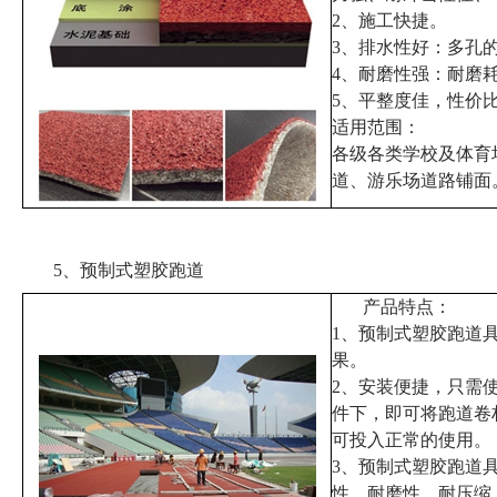
2
、施工快捷。
3
、排水性好：多孔
4
、耐磨性强：耐磨
5
、平整度佳，性价
适用范围：
各级各类学校及体育
道、游乐场道路铺面
5、预制式塑胶跑道
产品特点：
1
、预制式塑胶跑道
果。
2
、安装便捷，只需
件下，即可将跑道卷
可投入正常的使用。
3
、预制式塑胶跑道
性、耐磨性、耐压缩