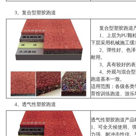
3、
复合型塑胶跑道
复合型塑胶跑道
1、
上层为
PU
颗
下层采用机械施工缓
2、弹性好、色
耐用。
3、具有较好的
4、外观与混合
跑道基本一致。
适用范围：各级各类
育馆训练跑道、游乐
4、
透气性塑胶跑道
透气性塑胶跑道
产品
1
、可全天候使用、
力强、耐冲击性佳、