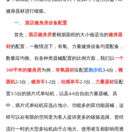
健身器材进行锻炼。
一、
酒店健身房设备配置
首先，
酒店健身房
要根据面积的大小做适当的
健身器
材
的配置，一般情况下，有氧、力量健身设备均需配备，
数量应均衡。在各种类器械配置的比例方面，我们以
一个
100
平米的健身房
为例，
有氧器材
应配置
跑步机
3-4台
，
椭
圆机
2-3台
，
健身车
1-2台
，
动感单车
2-3台
，
力量器材
应配
置
3-5
台的插片式单站机，以及
4-6台
自由力量器械。其
中，插片式单站机应选占地小、功能多的双功能器械，这
样可以在有限的空间里为客人提供更多的锻炼选择。曾经
流行一时的大型多站机由于占地大、使用者互相影响而逐