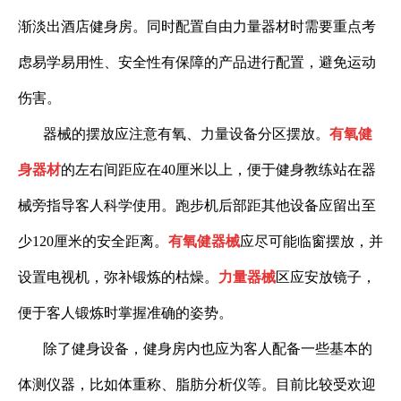
渐淡出酒店健身房。同时配置自由力量器材时需要重点考
虑易学易用性、安全性有保障的产品进行配置，避免运动
伤害。
器械的摆放应注意有氧、力量设备分区摆放。
有氧健
身器材
的左右间距应在
40
厘米以上，便于健身教练站在器
械旁指导客人科学使用。跑步机后部距其他设备应留出至
少
120
厘米的安全距离。
有氧健器械
应尽可能临窗摆放，并
设置电视机，弥补锻炼的枯燥。
力量器械
区应安放镜子，
便于客人锻炼时掌握准确的姿势。
除了健身设备，健身房内也应为客人配备一些基本的
体测仪器，比如体重称、脂肪分析仪等。目前比较受欢迎